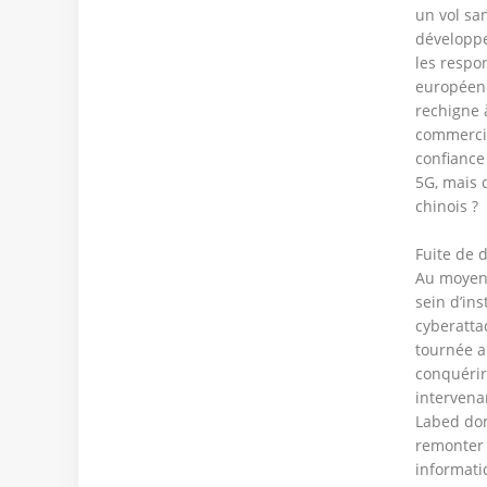
un vol sa
développe
les respo
européenn
rechigne 
commercia
confiance
5G, mais 
chinois ?
Fuite de
Au moyen 
sein d’ins
cyberatta
tournée a
conquérir
intervena
Labed don
remonter 
informati