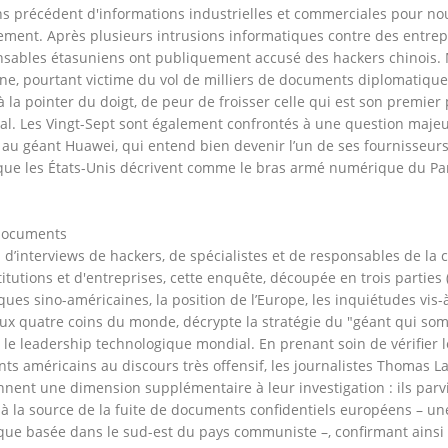
ns précédent d'informations industrielles et commerciales pour no
ment. Après plusieurs intrusions informatiques contre des entrep
nsables étasuniens ont publiquement accusé des hackers chinois. 
e, pourtant victime du vol de milliers de documents diplomatiques
à la pointer du doigt, de peur de froisser celle qui est son premier
l. Les Vingt-Sept sont également confrontés à une question majeure
 au géant Huawei, qui entend bien devenir l’un de ses fournisseu
que les États-Unis décrivent comme le bras armé numérique du P
 documents
d’interviews de hackers, de spécialistes et de responsables de la 
titutions et d'entreprises, cette enquête, découpée en trois parties
ques sino-américaines, la position de l’Europe, les inquiétudes vis-
ux quatre coins du monde, décrypte la stratégie du "géant qui so
 le leadership technologique mondial. En prenant soin de vérifier l
nts américains au discours très offensif, les journalistes Thomas L
nent une dimension supplémentaire à leur investigation : ils parv
à la source de la fuite de documents confidentiels européens – un
que basée dans le sud-est du pays communiste –, confirmant ainsi 