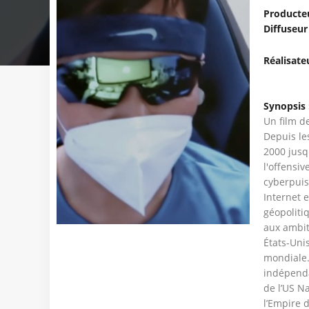
Producte
Diffuseur
Réalisateu
Synopsis 
Un film d
Depuis le
2000 jusq
l'offensi
cyberpuis
Internet e
géopoliti
aux ambit
États-Uni
mondiale.
indépenda
de l’US N
l’Empire d