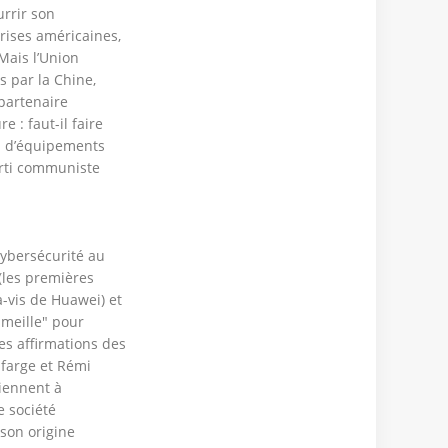
urrir son
rises américaines,
Mais l’Union
 par la Chine,
 partenaire
 : faut-il faire
rs d’équipements
arti communiste
cybersécurité au
 (les premières
à-vis de Huawei) et
mmeille" pour
es affirmations des
afarge et Rémi
iennent à
e société
son origine