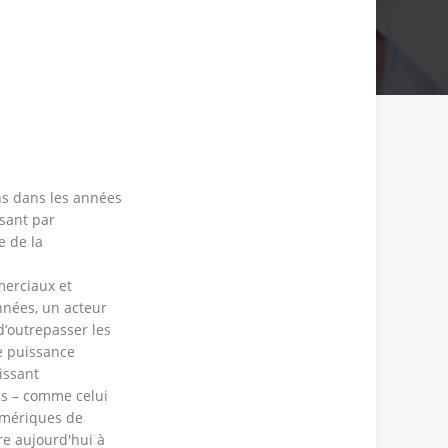
ns dans les années
sant par
e de la
mmerciaux et
nnées, un acteur
d’outrepasser les
re puissance
issant
ns – comme celui
numériques de
vre aujourd'hui à