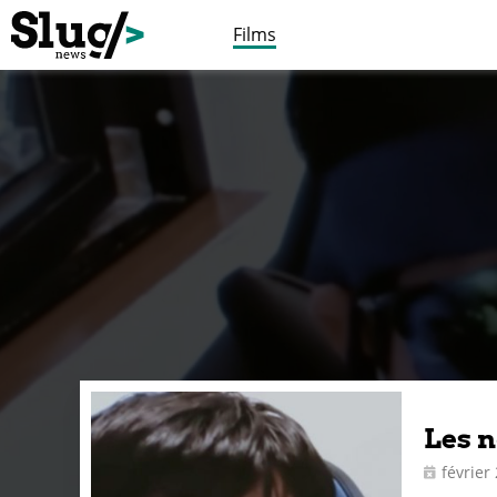
Films
Les n
février