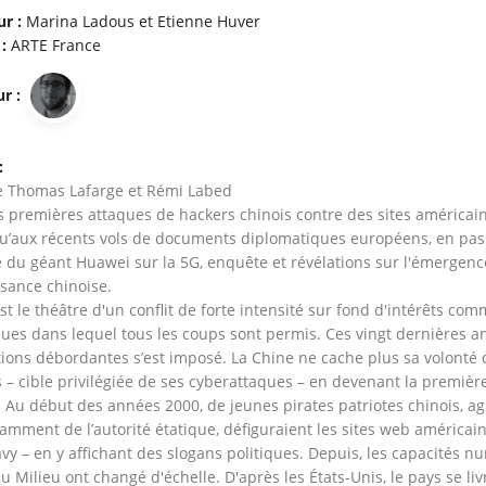
ur :
Marina Ladous et Etienne Huver
 :
ARTE France
r :
:
e Thomas Lafarge et Rémi Labed
s premières attaques de hackers chinois contre des sites américai
u’aux récents vols de documents diplomatiques européens, en pas
ve du géant Huawei sur la 5G, enquête et révélations sur l'émergenc
sance chinoise.
st le théâtre d'un conflit de forte intensité sur fond d'intérêts co
ques dans lequel tous les coups sont permis. Ces vingt dernières a
ions débordantes s’est imposé. La Chine ne cache plus sa volonté 
s – cible privilégiée de ses cyberattaques – en devenant la premiè
 Au début des années 2000, de jeunes pirates patriotes chinois, ag
mment de l’autorité étatique, défiguraient les sites web américai
avy – en y affichant des slogans politiques. Depuis, les capacités 
u Milieu ont changé d'échelle. D'après les États-Unis, le pays se li